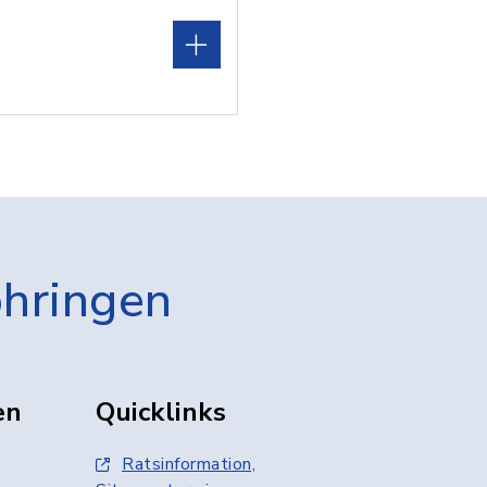
öhringen
en
Quicklinks
Ratsinformation,