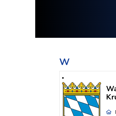
W
Wa
Kr