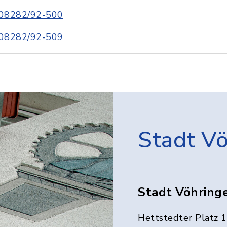
08282/92-500
08282/92-509
Stadt V
Stadt Vöhring
Hettstedter Platz 1