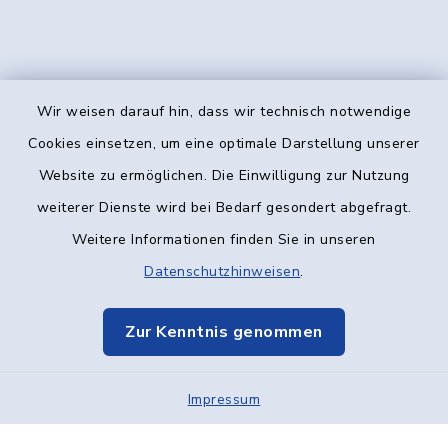
Wir weisen darauf hin, dass wir technisch notwendige
Kontakt
Cookies einsetzen, um eine optimale Darstellung unserer
Website zu ermöglichen. Die Einwilligung zur Nutzung
Barrierefreiheit
weiterer Dienste wird bei Bedarf gesondert abgefragt.
Weitere Informationen finden Sie in unseren
Datenschutz
Datenschutzhinweisen
.
Impressum
Zur Kenntnis genommen
Elektronische Kommunikation
Impressum
Sitemap