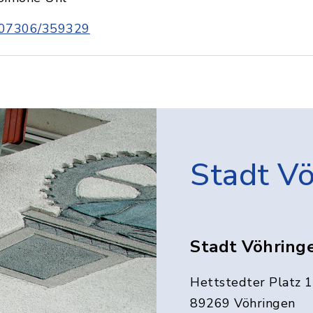
07306/359329
Stadt V
Stadt Vöhring
Hettstedter Platz 1
89269 Vöhringen