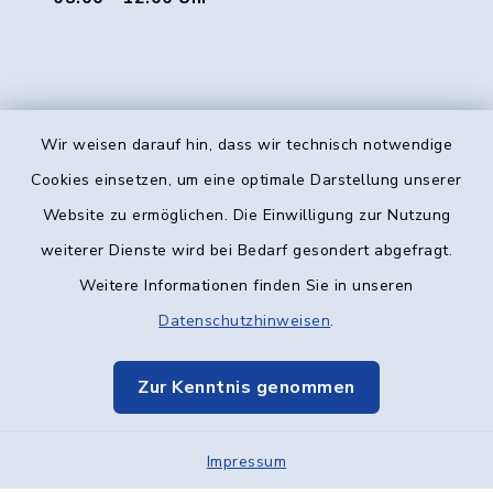
Wir weisen darauf hin, dass wir technisch notwendige
Kontakt
Cookies einsetzen, um eine optimale Darstellung unserer
Website zu ermöglichen. Die Einwilligung zur Nutzung
Barrierefreiheit
weiterer Dienste wird bei Bedarf gesondert abgefragt.
Weitere Informationen finden Sie in unseren
Datenschutz
Datenschutzhinweisen
.
Impressum
Zur Kenntnis genommen
Elektronische Kommunikation
Impressum
Sitemap