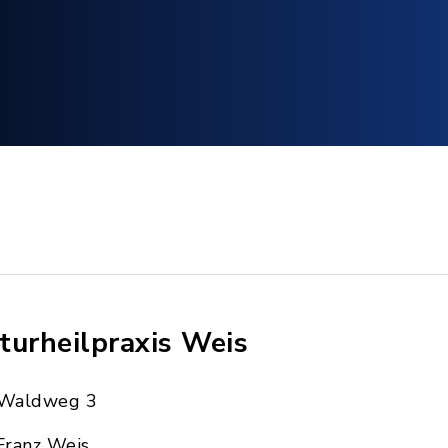
turheilpraxis Weis
Waldweg 3
Franz Weis