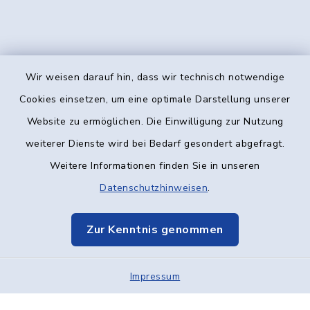
Wir weisen darauf hin, dass wir technisch notwendige
Kontakt
Cookies einsetzen, um eine optimale Darstellung unserer
Website zu ermöglichen. Die Einwilligung zur Nutzung
Barrierefreiheit
weiterer Dienste wird bei Bedarf gesondert abgefragt.
Weitere Informationen finden Sie in unseren
Datenschutz
Datenschutzhinweisen
.
Impressum
Zur Kenntnis genommen
Elektronische Kommunikation
Impressum
Sitemap