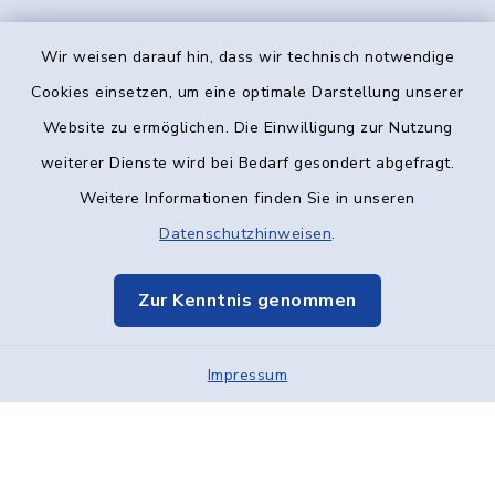
Wir weisen darauf hin, dass wir technisch notwendige
Kontakt
Cookies einsetzen, um eine optimale Darstellung unserer
Website zu ermöglichen. Die Einwilligung zur Nutzung
Barrierefreiheit
weiterer Dienste wird bei Bedarf gesondert abgefragt.
Weitere Informationen finden Sie in unseren
Datenschutz
Datenschutzhinweisen
.
Impressum
Zur Kenntnis genommen
Elektronische Kommunikation
Impressum
Sitemap
Cookie-Einstellungen