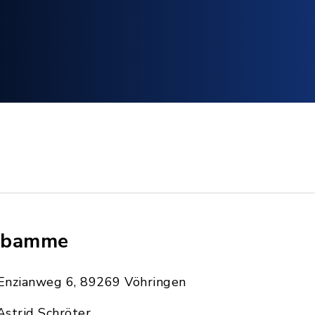
ebamme
Enzianweg 6, 89269 Vöhringen
Astrid Schröter