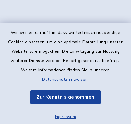
Wir weisen darauf hin, dass wir technisch notwendige
Kontakt
Cookies einsetzen, um eine optimale Darstellung unserer
Website zu ermöglichen. Die Einwilligung zur Nutzung
Barrierefreiheit
weiterer Dienste wird bei Bedarf gesondert abgefragt.
Weitere Informationen finden Sie in unseren
Datenschutz
Datenschutzhinweisen
.
Impressum
Zur Kenntnis genommen
Elektronische Kommunikation
Impressum
Sitemap