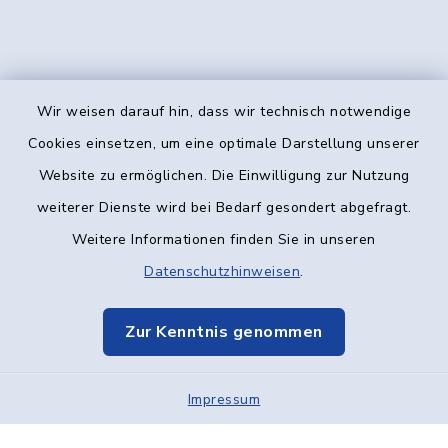
Wir weisen darauf hin, dass wir technisch notwendige
Kontakt
Cookies einsetzen, um eine optimale Darstellung unserer
Website zu ermöglichen. Die Einwilligung zur Nutzung
Barrierefreiheit
weiterer Dienste wird bei Bedarf gesondert abgefragt.
Weitere Informationen finden Sie in unseren
Datenschutz
Datenschutzhinweisen
.
Impressum
Zur Kenntnis genommen
Elektronische Kommunikation
Impressum
Sitemap