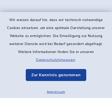
Wir weisen darauf hin, dass wir technisch notwendige
Kontakt
Cookies einsetzen, um eine optimale Darstellung unserer
Website zu ermöglichen. Die Einwilligung zur Nutzung
Barrierefreiheit
weiterer Dienste wird bei Bedarf gesondert abgefragt.
Weitere Informationen finden Sie in unseren
Datenschutz
Datenschutzhinweisen
.
Impressum
Zur Kenntnis genommen
Elektronische Kommunikation
Impressum
Sitemap
Cookie-Einstellungen