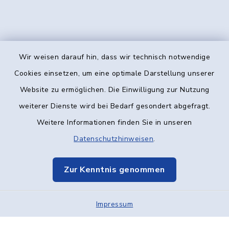
Wir weisen darauf hin, dass wir technisch notwendige
Kontakt
Cookies einsetzen, um eine optimale Darstellung unserer
Website zu ermöglichen. Die Einwilligung zur Nutzung
Barrierefreiheit
weiterer Dienste wird bei Bedarf gesondert abgefragt.
Weitere Informationen finden Sie in unseren
Datenschutz
Datenschutzhinweisen
.
Impressum
Zur Kenntnis genommen
Elektronische Kommunikation
Impressum
Sitemap