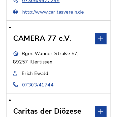
07306/9677235
http://www.caritasverein.de
CAMERA 77 e.V.
Bgm.-Wanner-Straße 57,
89257 Illertissen
Erich Ewald
07303/41744
Caritas der Diözese