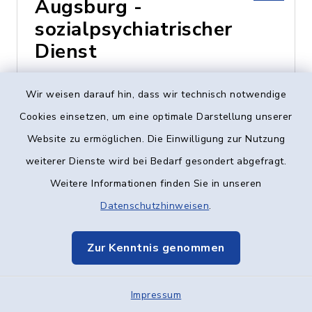
Augsburg -
sozialpsychiatrischer
Dienst
Heinz-Rühmann-Str. 7,
Wir weisen darauf hin, dass wir technisch notwendige
89231 Neu-Ulm
Cookies einsetzen, um eine optimale Darstellung unserer
Website zu ermöglichen. Die Einwilligung zur Nutzung
0731 - 73424
weiterer Dienste wird bei Bedarf gesondert abgefragt.
Weitere Informationen finden Sie in unseren
Datenschutzhinweisen
.
Caritas-Centrum
Vöhringen
Zur Kenntnis genommen
Vogelstraße 8, 89269
Impressum
Vöhringen