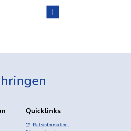
öhringen
en
Quicklinks
Ratsinformation,