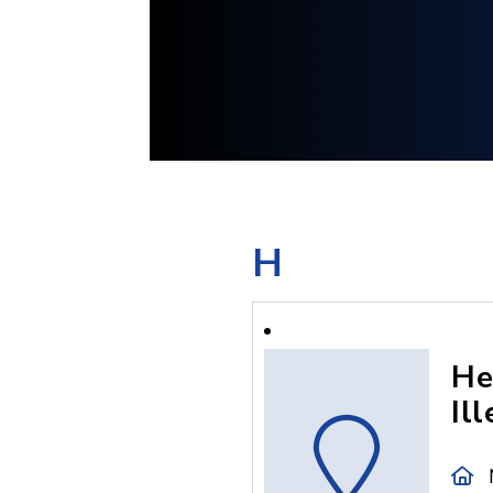
H
He
Il