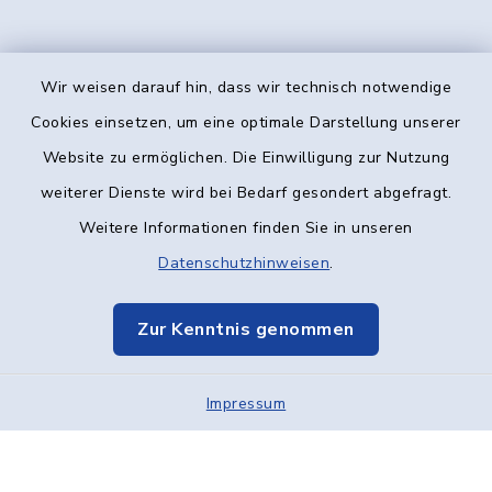
Wir weisen darauf hin, dass wir technisch notwendige
Kontakt
Cookies einsetzen, um eine optimale Darstellung unserer
Website zu ermöglichen. Die Einwilligung zur Nutzung
Barrierefreiheit
weiterer Dienste wird bei Bedarf gesondert abgefragt.
Weitere Informationen finden Sie in unseren
Datenschutz
Datenschutzhinweisen
.
Impressum
Zur Kenntnis genommen
Elektronische Kommunikation
Impressum
Sitemap
Cookie-Einstellungen