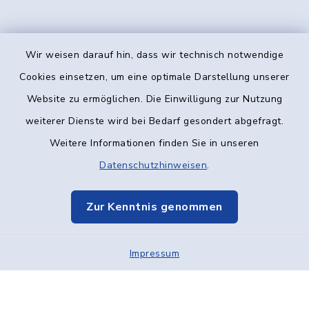
Wir weisen darauf hin, dass wir technisch notwendige
Kontakt
Cookies einsetzen, um eine optimale Darstellung unserer
Website zu ermöglichen. Die Einwilligung zur Nutzung
Barrierefreiheit
weiterer Dienste wird bei Bedarf gesondert abgefragt.
Weitere Informationen finden Sie in unseren
Datenschutz
Datenschutzhinweisen
.
Impressum
Zur Kenntnis genommen
Elektronische Kommunikation
Impressum
Sitemap
Cookie-Einstellungen