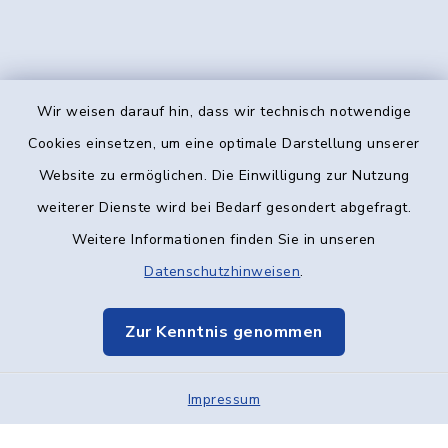
Wir weisen darauf hin, dass wir technisch notwendige
Kontakt
Cookies einsetzen, um eine optimale Darstellung unserer
Website zu ermöglichen. Die Einwilligung zur Nutzung
Barrierefreiheit
weiterer Dienste wird bei Bedarf gesondert abgefragt.
Weitere Informationen finden Sie in unseren
Datenschutz
Datenschutzhinweisen
.
Impressum
Zur Kenntnis genommen
Elektronische Kommunikation
Impressum
Sitemap