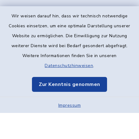
Wir weisen darauf hin, dass wir technisch notwendige
Kontakt
Cookies einsetzen, um eine optimale Darstellung unserer
Website zu ermöglichen. Die Einwilligung zur Nutzung
Barrierefreiheit
weiterer Dienste wird bei Bedarf gesondert abgefragt.
Weitere Informationen finden Sie in unseren
Datenschutz
Datenschutzhinweisen
.
Impressum
Zur Kenntnis genommen
Elektronische Kommunikation
Impressum
Sitemap
Cookie-Einstellungen