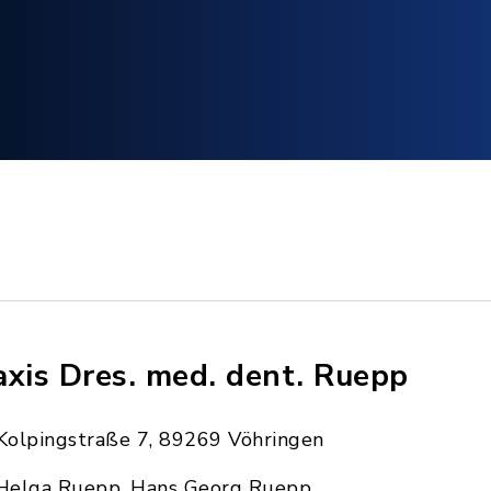
axis Dres. med. dent. Ruepp
Kolpingstraße 7, 89269 Vöhringen
Helga Ruepp, Hans Georg Ruepp