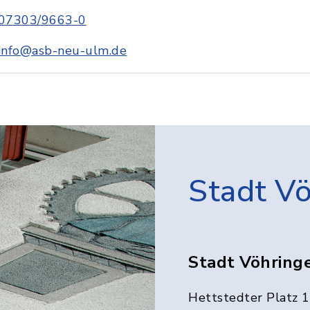
07303/9663-0
info@asb-neu-ulm.de
Stadt V
Stadt Vöhring
Hettstedter Platz 1