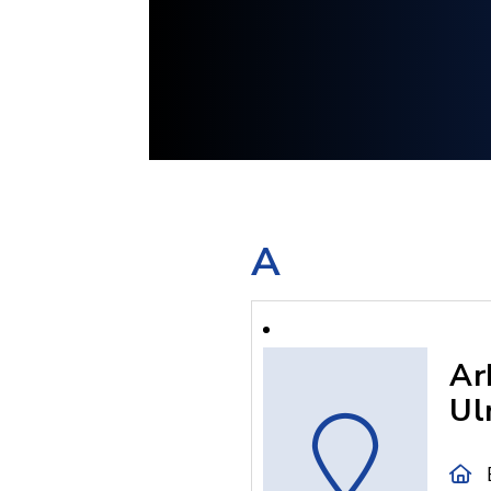
A
Ar
Ul