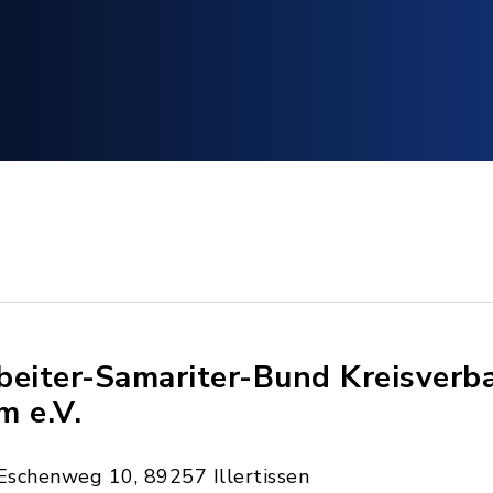
beiter-Samariter-Bund Kreisverb
m e.V.
Eschenweg 10, 89257 Illertissen