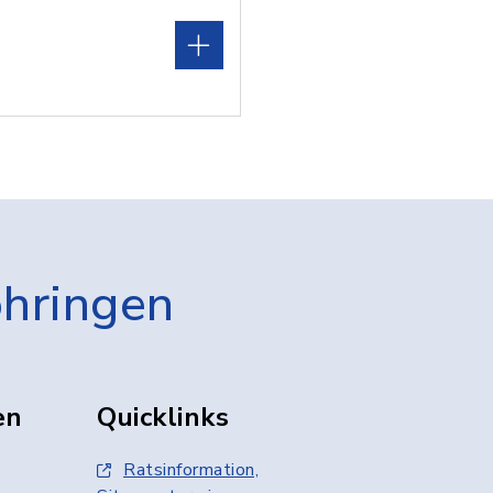
öhringen
en
Quicklinks
Ratsinformation,