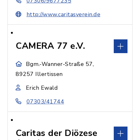
07306/9677235
http://www.caritasverein.de
CAMERA 77 e.V.
Bgm.-Wanner-Straße 57,
89257 Illertissen
Erich Ewald
07303/41744
Caritas der Diözese