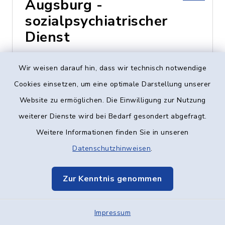
Augsburg -
sozialpsychiatrischer
Dienst
Heinz-Rühmann-Str. 7,
Wir weisen darauf hin, dass wir technisch notwendige
89231 Neu-Ulm
Cookies einsetzen, um eine optimale Darstellung unserer
Website zu ermöglichen. Die Einwilligung zur Nutzung
0731 - 73424
weiterer Dienste wird bei Bedarf gesondert abgefragt.
Weitere Informationen finden Sie in unseren
Datenschutzhinweisen
.
Caritas-Centrum
Vöhringen
Zur Kenntnis genommen
Vogelstraße 8, 89269
Impressum
Vöhringen