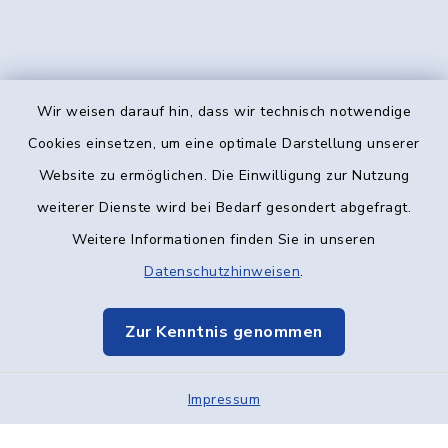
Wir weisen darauf hin, dass wir technisch notwendige
Kontakt
Cookies einsetzen, um eine optimale Darstellung unserer
Website zu ermöglichen. Die Einwilligung zur Nutzung
Barrierefreiheit
weiterer Dienste wird bei Bedarf gesondert abgefragt.
Weitere Informationen finden Sie in unseren
Datenschutz
Datenschutzhinweisen
.
Impressum
Zur Kenntnis genommen
Elektronische Kommunikation
Impressum
Sitemap