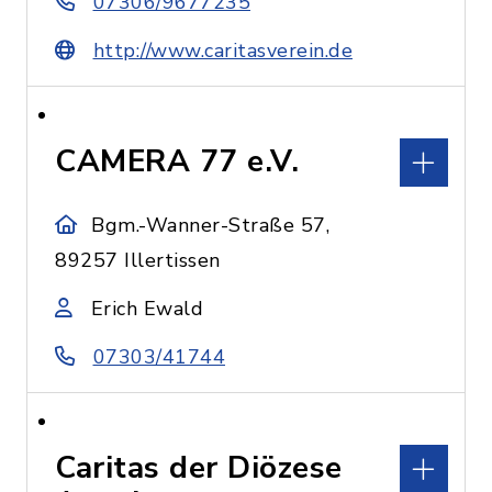
07306/9677235
http://www.caritasverein.de
CAMERA 77 e.V.
Bgm.-Wanner-Straße 57,
89257 Illertissen
Erich Ewald
07303/41744
Caritas der Diözese