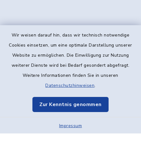
Wir weisen darauf hin, dass wir technisch notwendige
Kontakt
Cookies einsetzen, um eine optimale Darstellung unserer
Website zu ermöglichen. Die Einwilligung zur Nutzung
Barrierefreiheit
weiterer Dienste wird bei Bedarf gesondert abgefragt.
Weitere Informationen finden Sie in unseren
Datenschutz
Datenschutzhinweisen
.
Impressum
Zur Kenntnis genommen
Elektronische Kommunikation
Impressum
Sitemap