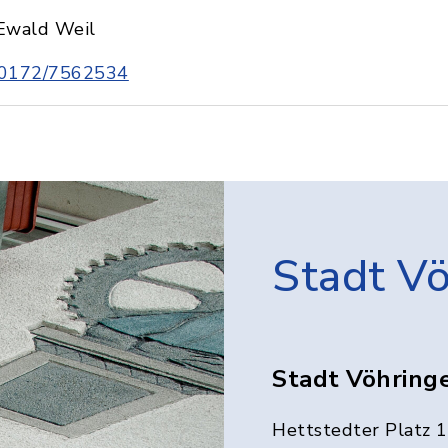
Ewald Weil
0172/7562534
Stadt V
Stadt Vöhring
Hettstedter Platz 1