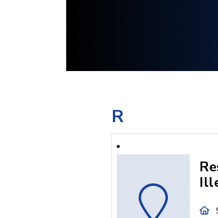
R
Re
Il