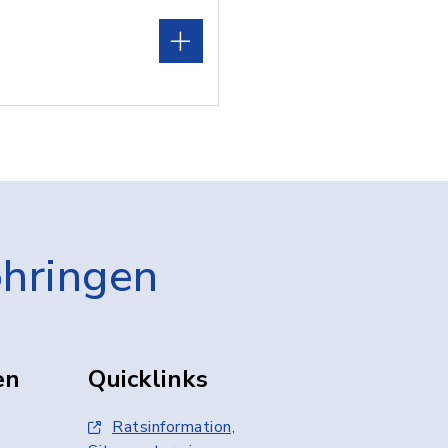
öhringen
en
Quicklinks
Ratsinformation,