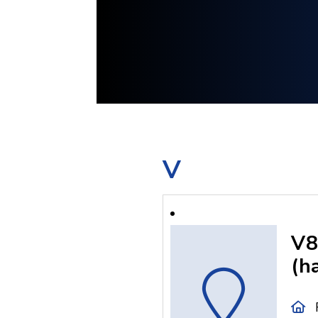
V
V8
(h