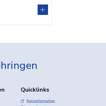
öhringen
en
Quicklinks
Ratsinformation,