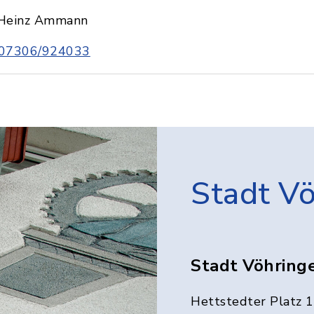
Heinz Ammann
07306/924033
Stadt V
Stadt Vöhring
Hettstedter Platz 1