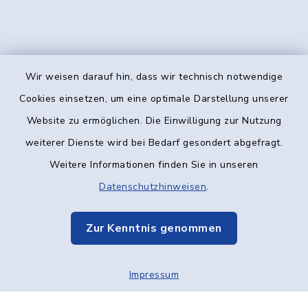
Wir weisen darauf hin, dass wir technisch notwendige
Kontakt
Cookies einsetzen, um eine optimale Darstellung unserer
Website zu ermöglichen. Die Einwilligung zur Nutzung
Barrierefreiheit
weiterer Dienste wird bei Bedarf gesondert abgefragt.
Weitere Informationen finden Sie in unseren
Datenschutz
Datenschutzhinweisen
.
Impressum
Zur Kenntnis genommen
Elektronische Kommunikation
Impressum
Sitemap