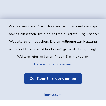
Wir weisen darauf hin, dass wir technisch notwendige
Kontakt
Cookies einsetzen, um eine optimale Darstellung unserer
Website zu ermöglichen. Die Einwilligung zur Nutzung
Barrierefreiheit
weiterer Dienste wird bei Bedarf gesondert abgefragt.
Weitere Informationen finden Sie in unseren
Datenschutz
Datenschutzhinweisen
.
Impressum
Zur Kenntnis genommen
Elektronische Kommunikation
Impressum
Sitemap