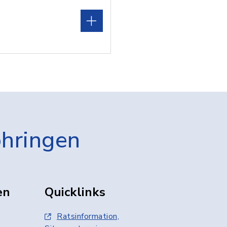
öhringen
en
Quicklinks
Ratsinformation,