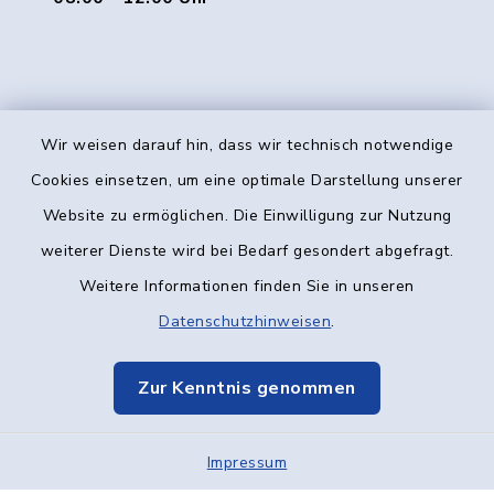
Wir weisen darauf hin, dass wir technisch notwendige
Kontakt
Cookies einsetzen, um eine optimale Darstellung unserer
Website zu ermöglichen. Die Einwilligung zur Nutzung
Barrierefreiheit
weiterer Dienste wird bei Bedarf gesondert abgefragt.
Weitere Informationen finden Sie in unseren
Datenschutz
Datenschutzhinweisen
.
Impressum
Zur Kenntnis genommen
Elektronische Kommunikation
Impressum
Sitemap