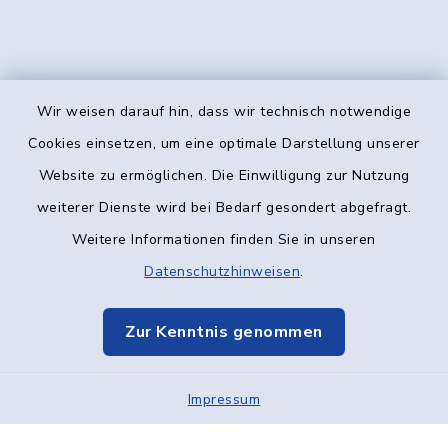
Wir weisen darauf hin, dass wir technisch notwendige
Kontakt
Cookies einsetzen, um eine optimale Darstellung unserer
Website zu ermöglichen. Die Einwilligung zur Nutzung
Barrierefreiheit
weiterer Dienste wird bei Bedarf gesondert abgefragt.
Weitere Informationen finden Sie in unseren
Datenschutz
Datenschutzhinweisen
.
Impressum
Zur Kenntnis genommen
Elektronische Kommunikation
Impressum
Sitemap