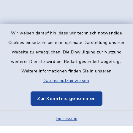
Wir weisen darauf hin, dass wir technisch notwendige
Kontakt
Cookies einsetzen, um eine optimale Darstellung unserer
Website zu ermöglichen. Die Einwilligung zur Nutzung
Barrierefreiheit
weiterer Dienste wird bei Bedarf gesondert abgefragt.
Weitere Informationen finden Sie in unseren
Datenschutz
Datenschutzhinweisen
.
Impressum
Zur Kenntnis genommen
Elektronische Kommunikation
Impressum
Sitemap