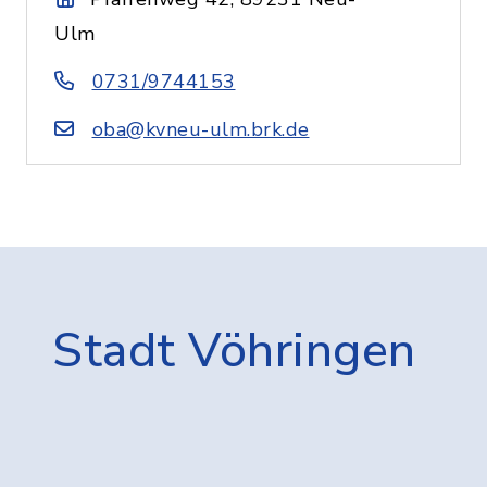
Ulm
0731/9744153
oba@kvneu-ulm.brk.de
Stadt Vöhringen