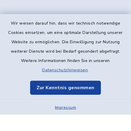
Wir weisen darauf hin, dass wir technisch notwendige
Kontakt
Cookies einsetzen, um eine optimale Darstellung unserer
Website zu ermöglichen. Die Einwilligung zur Nutzung
Barrierefreiheit
weiterer Dienste wird bei Bedarf gesondert abgefragt.
Weitere Informationen finden Sie in unseren
Datenschutz
Datenschutzhinweisen
.
Impressum
Zur Kenntnis genommen
Elektronische Kommunikation
Impressum
Sitemap
Cookie-Einstellungen