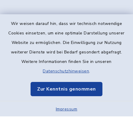
Wir weisen darauf hin, dass wir technisch notwendige
Kontakt
Cookies einsetzen, um eine optimale Darstellung unserer
Website zu ermöglichen. Die Einwilligung zur Nutzung
Barrierefreiheit
weiterer Dienste wird bei Bedarf gesondert abgefragt.
Weitere Informationen finden Sie in unseren
Datenschutz
Datenschutzhinweisen
.
Impressum
Zur Kenntnis genommen
Elektronische Kommunikation
Impressum
Sitemap
Cookie-Einstellungen