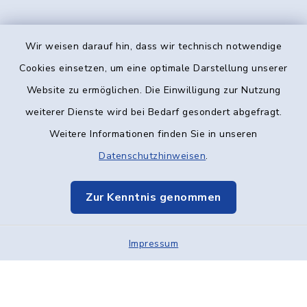
Wir weisen darauf hin, dass wir technisch notwendige
Kontakt
Cookies einsetzen, um eine optimale Darstellung unserer
Website zu ermöglichen. Die Einwilligung zur Nutzung
Barrierefreiheit
weiterer Dienste wird bei Bedarf gesondert abgefragt.
Weitere Informationen finden Sie in unseren
Datenschutz
Datenschutzhinweisen
.
Impressum
Zur Kenntnis genommen
Elektronische Kommunikation
Impressum
Sitemap
Cookie-Einstellungen