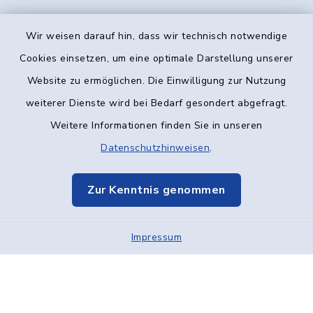
Wir weisen darauf hin, dass wir technisch notwendige
Kontakt
Cookies einsetzen, um eine optimale Darstellung unserer
Website zu ermöglichen. Die Einwilligung zur Nutzung
Barrierefreiheit
weiterer Dienste wird bei Bedarf gesondert abgefragt.
Weitere Informationen finden Sie in unseren
Datenschutz
Datenschutzhinweisen
.
Impressum
Zur Kenntnis genommen
Elektronische Kommunikation
Impressum
Sitemap
Cookie-Einstellungen