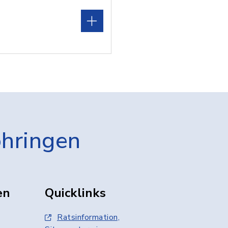
öhringen
en
Quicklinks
Ratsinformation,