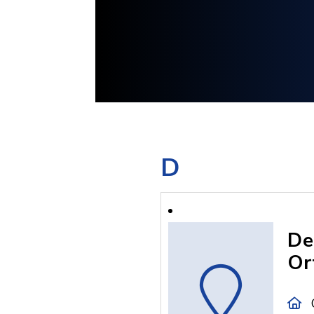
D
De
Or