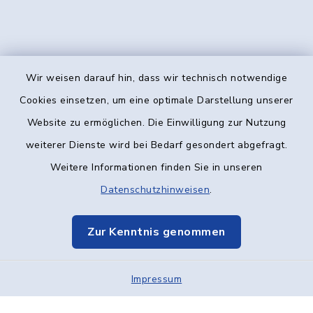
Wir weisen darauf hin, dass wir technisch notwendige
Kontakt
Cookies einsetzen, um eine optimale Darstellung unserer
Website zu ermöglichen. Die Einwilligung zur Nutzung
Barrierefreiheit
weiterer Dienste wird bei Bedarf gesondert abgefragt.
Weitere Informationen finden Sie in unseren
Datenschutz
Datenschutzhinweisen
.
Impressum
Zur Kenntnis genommen
Elektronische Kommunikation
Impressum
Sitemap