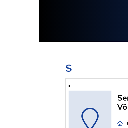
S
Se
Vö