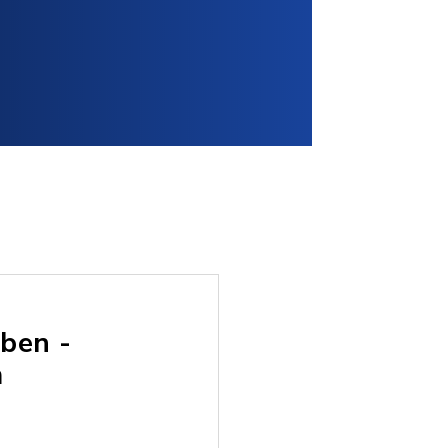
ben -
m