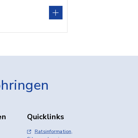
öhringen
en
Quicklinks
Ratsinformation,