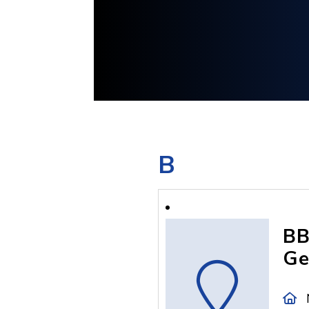
B
BB
Ge