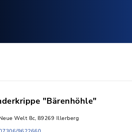
nderkrippe "Bärenhöhle"
Neue Welt 8c, 89269 Illerberg
07306/9622660