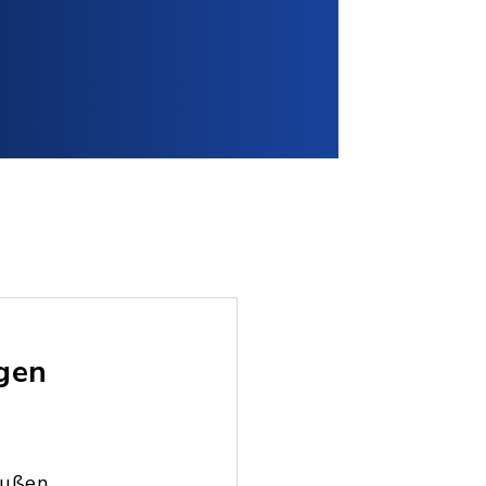
ngen
außen