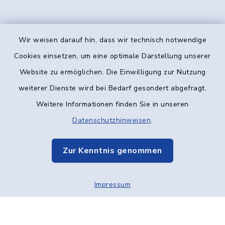
Wir weisen darauf hin, dass wir technisch notwendige
Kontakt
Cookies einsetzen, um eine optimale Darstellung unserer
Website zu ermöglichen. Die Einwilligung zur Nutzung
Barrierefreiheit
weiterer Dienste wird bei Bedarf gesondert abgefragt.
Weitere Informationen finden Sie in unseren
Datenschutz
Datenschutzhinweisen
.
Impressum
Zur Kenntnis genommen
Elektronische Kommunikation
Impressum
Sitemap
Cookie-Einstellungen