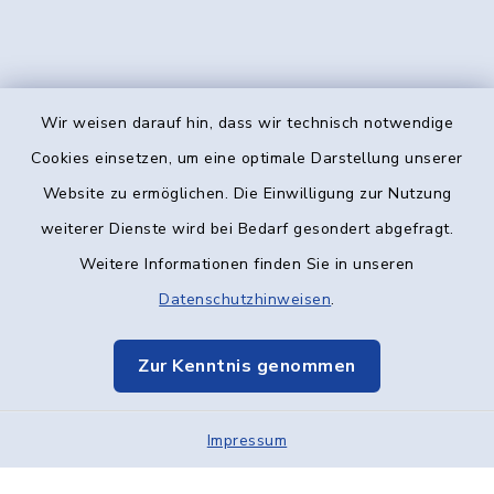
Wir weisen darauf hin, dass wir technisch notwendige
Kontakt
Cookies einsetzen, um eine optimale Darstellung unserer
Website zu ermöglichen. Die Einwilligung zur Nutzung
Barrierefreiheit
weiterer Dienste wird bei Bedarf gesondert abgefragt.
Weitere Informationen finden Sie in unseren
Datenschutz
Datenschutzhinweisen
.
Impressum
Zur Kenntnis genommen
Elektronische Kommunikation
Impressum
Sitemap