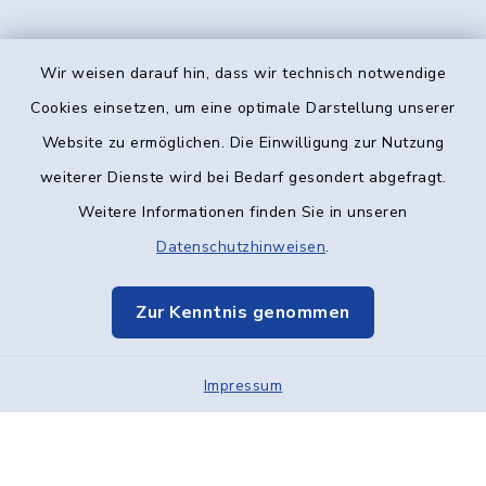
Wir weisen darauf hin, dass wir technisch notwendige
Kontakt
Cookies einsetzen, um eine optimale Darstellung unserer
Website zu ermöglichen. Die Einwilligung zur Nutzung
Barrierefreiheit
weiterer Dienste wird bei Bedarf gesondert abgefragt.
Weitere Informationen finden Sie in unseren
Datenschutz
Datenschutzhinweisen
.
Impressum
Zur Kenntnis genommen
Elektronische Kommunikation
Impressum
Sitemap
Cookie-Einstellungen