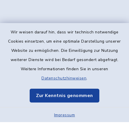
Wir weisen darauf hin, dass wir technisch notwendige
Kontakt
Cookies einsetzen, um eine optimale Darstellung unserer
Website zu ermöglichen. Die Einwilligung zur Nutzung
Barrierefreiheit
weiterer Dienste wird bei Bedarf gesondert abgefragt.
Weitere Informationen finden Sie in unseren
Datenschutz
Datenschutzhinweisen
.
Impressum
Zur Kenntnis genommen
Elektronische Kommunikation
Impressum
Sitemap