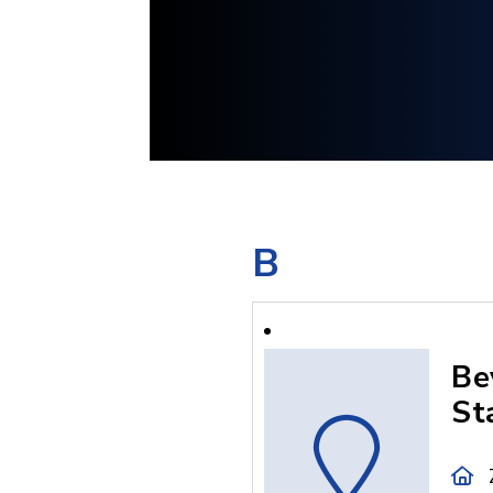
B
Be
Sta