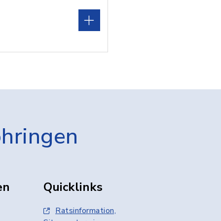
öhringen
en
Quicklinks
Ratsinformation,