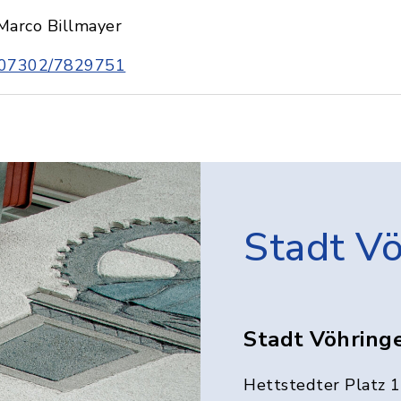
Marco Billmayer
07302/7829751
Stadt V
Stadt Vöhring
Hettstedter Platz 1