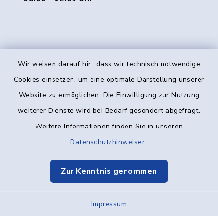
Wir weisen darauf hin, dass wir technisch notwendige
Kontakt
Cookies einsetzen, um eine optimale Darstellung unserer
Website zu ermöglichen. Die Einwilligung zur Nutzung
Barrierefreiheit
weiterer Dienste wird bei Bedarf gesondert abgefragt.
Weitere Informationen finden Sie in unseren
Datenschutz
Datenschutzhinweisen
.
Impressum
Zur Kenntnis genommen
Elektronische Kommunikation
Impressum
Sitemap