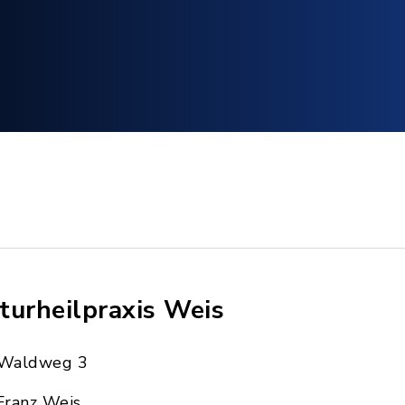
turheilpraxis Weis
Waldweg 3
Franz Weis